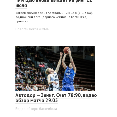
Тим Цзю вновь выйдет на ринг 22
июля
Боксер средневес из Австралии Тим Цзю (5-0, 3 KO),
родной сын легендарного чемпиона Кости Цзю,
проведет
Новости бокса и ММА
Автодор — Зенит. Счет 78:90, видео
обзор матча 29.05
Видео обзоры баскетбола