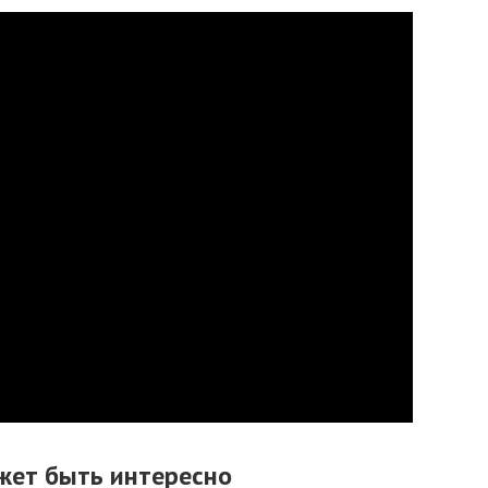
жет быть интересно