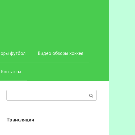
зоры футбол
Видео обзоры хоккея
Контакты
Поиск:
Трансляции