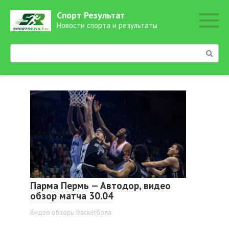
Перейти
Спорт Результат
к
Новости спорта и результаты
контенту
Поиск:
Парма Пермь — Автодор, видео
обзор матча 30.04
Видео обзоры баскетбола