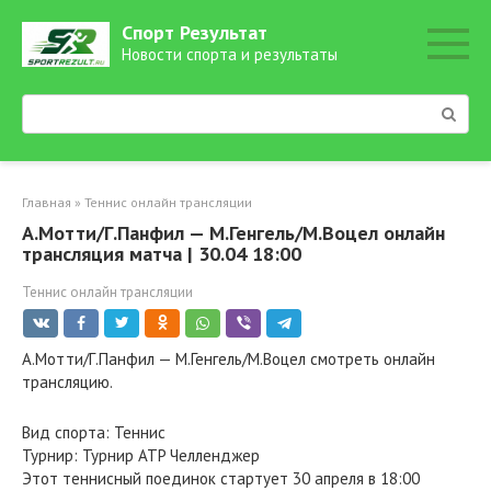
Перейти
Спорт Результат
к
Новости спорта и результаты
контенту
Поиск:
Главная
»
Теннис онлайн трансляции
А.Мотти/Г.Панфил — М.Генгель/М.Воцел онлайн
трансляция матча | 30.04 18:00
Теннис онлайн трансляции
А.Мотти/Г.Панфил — М.Генгель/М.Воцел смотреть онлайн
трансляцию.
Вид спорта: Теннис
Турнир: Турнир ATP Челленджер
Этот теннисный поединок стартует 30 апреля в 18:00