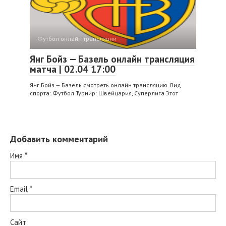
Футбол онлайн трансляции
Янг Бойз — Базель онлайн трансляция
матча | 02.04 17:00
Янг Бойз — Базель смотреть онлайн трансляцию. Вид
спорта: Футбол Турнир: Швейцария, Суперлига Этот
Добавить комментарий
Имя
*
Email
*
Сайт