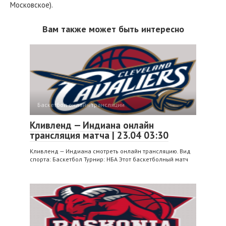
Московское).
Вам также может быть интересно
Баскетбол онлайн трансляции
Кливленд — Индиана онлайн
трансляция матча | 23.04 03:30
Кливленд — Индиана смотреть онлайн трансляцию. Вид
спорта: Баскетбол Турнир: НБА Этот баскетболный матч