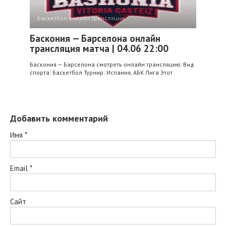
Баскетбол онлайн трансляции
Баскония — Барселона онлайн
трансляция матча | 04.06 22:00
Баскония — Барселона смотреть онлайн трансляцию. Вид
спорта: Баскетбол Турнир: Испания, АБК Лига Этот
Добавить комментарий
Имя
*
Email
*
Сайт