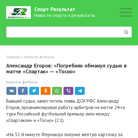
Перейти
Спорт Результат
к
Новости спорта и результаты
контенту
Поиск:
Главная
»
Новости футбола
Александр Егоров: «Погребняк обманул судью в
матче «Спартак» — «Тосно»
Новости футбола
Бывший судья, заместитель главы ДСИ РФС Александр
Егоров, проанализировал работу арбитров на матче 24-го
тура Российской футбольной премьер-лиги между
«Спартаком» и «Тосно» (2:1).
«На 32-й минуте Фернандо получил жёлтую карточку за