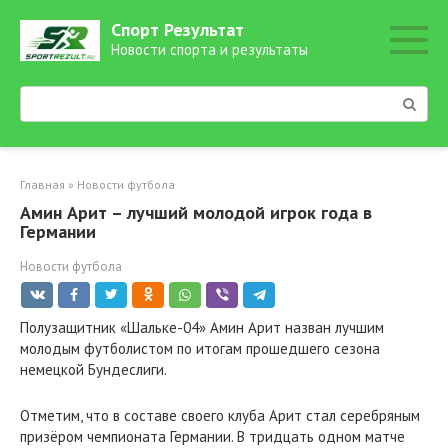
Перейти
Спорт Результат
к
Новости спорта и результаты
контенту
Поиск:
Главная
»
Новости футбола
Амин Арит – лучший молодой игрок года в
Германии
Новости футбола
Полузащитник «Шальке-04» Амин Арит назван лучшим
молодым футболистом по итогам прошедшего сезона
немецкой Бундеслиги.
Отметим, что в составе своего клуба Арит стал серебряным
призёром чемпионата Германии. В тридцать одном матче