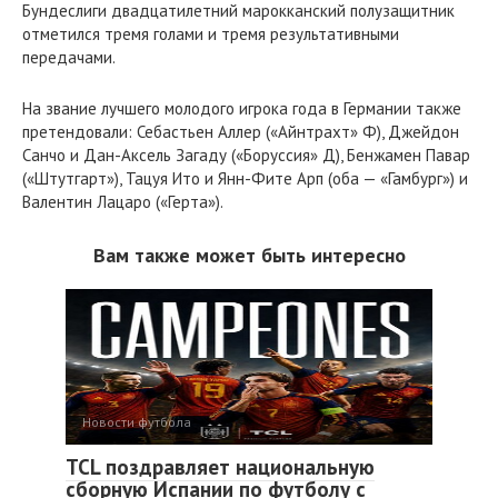
Бундеслиги двадцатилетний марокканский полузащитник
отметился тремя голами и тремя результативными
передачами.
На звание лучшего молодого игрока года в Германии также
претендовали: Себастьен Аллер («Айнтрахт» Ф), Джейдон
Санчо и Дан-Аксель Загаду («Боруссия» Д), Бенжамен Павар
(«Штутгарт»), Тацуя Ито и Янн-Фите Арп (оба — «Гамбург») и
Валентин Лацаро («Герта»).
Вам также может быть интересно
Новости футбола
TCL поздравляет национальную
сборную Испании по футболу с