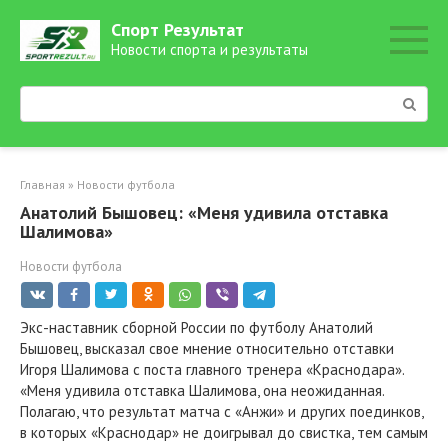
Перейти
Спорт Результат
к
Новости спорта и результаты
контенту
Поиск:
Главная
»
Новости футбола
Анатолий Бышовец: «Меня удивила отставка
Шалимова»
Новости футбола
Экс-наставник сборной России по футболу Анатолий
Бышовец, высказал свое мнение относительно отставки
Игоря Шалимова с поста главного тренера «Краснодара».
«Меня удивила отставка Шалимова, она неожиданная.
Полагаю, что результат матча с «Анжи» и других поединков,
в которых «Краснодар» не доигрывал до свистка, тем самым