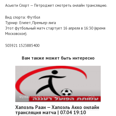
Асьюти Спорт — Петроджет смотреть онлайн трансляцию.
Вид спорта: Футбол
Турнир: Египет, Премьер-лига
Этот футбольный матч стартует 16 апреля в 16:30 (время
Московское).
503921 1523885400
Вам также может быть интересно
Футбол онлайн трансляции
0
Хапоэль Раан — Хапоэль Акко онлайн
трансляция матча | 07.04 19:10