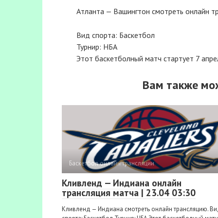
Атланта — Вашингтон смотреть онлайн т
Вид спорта: Баскетбол
Турнир: НБА
Этот баскетболный матч стартует 7 апрел
Вам также мо
Баскетбол онлайн трансляции
Кливленд — Индиана онлайн
трансляция матча | 23.04 03:30
Кливленд — Индиана смотреть онлайн трансляцию. В