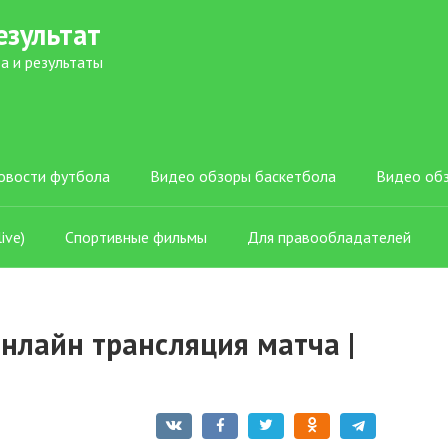
езультат
а и результаты
овости футбола
Видео обзоры баскетбола
Видео об
ive)
Спортивные фильмы
Для правообладателей
нлайн трансляция матча |