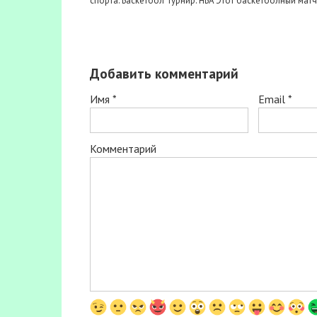
спорта: Баскетбол Турнир: НБА Этот баскетболный матч
Добавить комментарий
Имя
*
Email
*
Комментарий