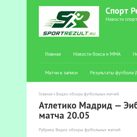
Перейти
Спорт Р
к
контенту
Новости спорт
Главная
Новости бокса и ММА
Н
Матчи в записи
Результаты футбола (l
Главная
»
Видео обзоры футбольных матчей
Атлетико Мадрид — Эиба
матча 20.05
Рубрика:
Видео обзоры футбольных матчей