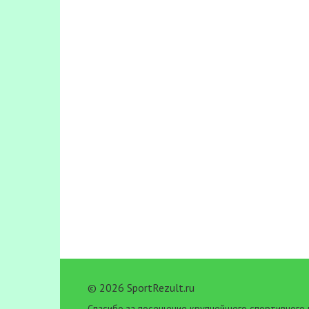
© 2026 SportRezult.ru
Спасибо за посещение крупнейшего спортивного 