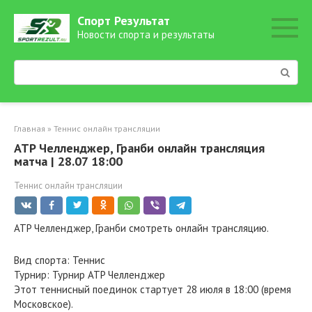
Перейти
Спорт Результат
к
Новости спорта и результаты
контенту
Поиск:
Главная
»
Теннис онлайн трансляции
ATP Челленджер, Гранби онлайн трансляция
матча | 28.07 18:00
Теннис онлайн трансляции
ATP Челленджер, Гранби смотреть онлайн трансляцию.
Вид спорта: Теннис
Турнир: Турнир ATP Челленджер
Этот теннисный поединок стартует 28 июля в 18:00 (время
Московское).