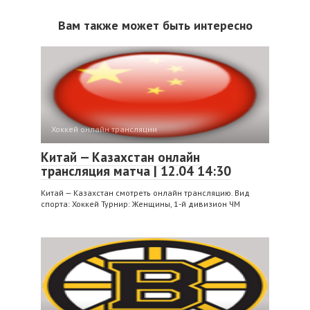
Вам также может быть интересно
Хоккей онлайн трансляции
Китай — Казахстан онлайн
трансляция матча | 12.04 14:30
Китай — Казахстан смотреть онлайн трансляцию. Вид
спорта: Хоккей Турнир: Женщины, 1-й дивизион ЧМ