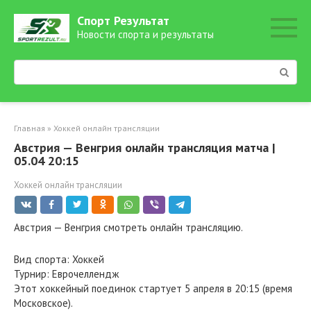
Перейти
Спорт Результат
к
Новости спорта и результаты
контенту
Поиск:
Главная
»
Хоккей онлайн трансляции
Австрия — Венгрия онлайн трансляция матча |
05.04 20:15
Хоккей онлайн трансляции
Австрия — Венгрия смотреть онлайн трансляцию.
Вид спорта: Хоккей
Турнир: Еврочеллендж
Этот хоккейный поединок стартует 5 апреля в 20:15 (время
Московское).