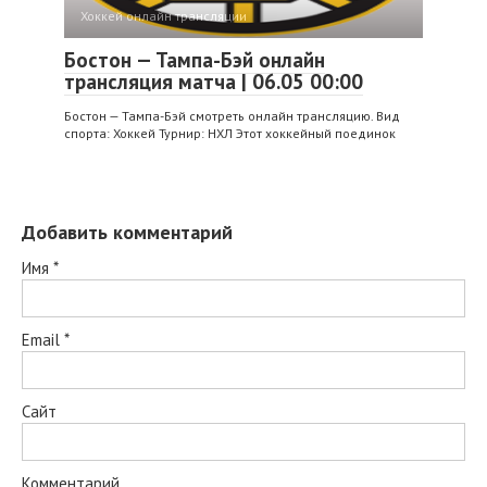
Хоккей онлайн трансляции
Бостон — Тампа-Бэй онлайн
трансляция матча | 06.05 00:00
Бостон — Тампа-Бэй смотреть онлайн трансляцию. Вид
спорта: Хоккей Турнир: НХЛ Этот хоккейный поединок
Добавить комментарий
Имя
*
Email
*
Сайт
Комментарий