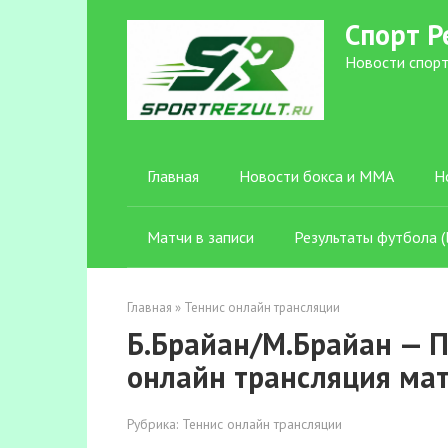
Перейти
Спорт Р
к
контенту
Новости спорт
Главная
Новости бокса и ММА
Н
Матчи в записи
Результаты футбола (l
Главная
»
Теннис онлайн трансляции
Б.Брайан/М.Брайан — П
онлайн трансляция матч
Рубрика:
Теннис онлайн трансляции