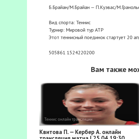
Б.Брайан/М.Брайан — П.Куэвас/М.Граноль
Вид спорта: Теннис
Турнир: Мировой тур ATP
Этот теннисный поединок стартует 20 апр
505861 1524220200
Вам также мо
Теннис онлайн трансляции
Квитова П. — Кербер А. онлайн
трансляция матча | 25.04 19:30