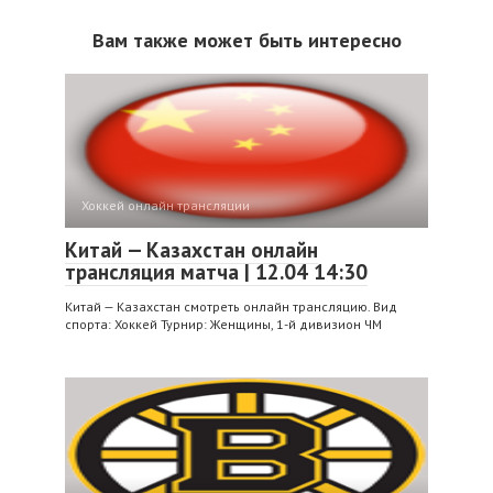
Вам также может быть интересно
Хоккей онлайн трансляции
Китай — Казахстан онлайн
трансляция матча | 12.04 14:30
Китай — Казахстан смотреть онлайн трансляцию. Вид
спорта: Хоккей Турнир: Женщины, 1-й дивизион ЧМ