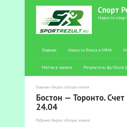
Перейти
Спорт Р
к
контенту
Новости спорт
Главная
Новости бокса и ММА
Н
Матчи в записи
Результаты футбола (l
Главная
»
Видео обзоры хоккея
Бостон — Торонто. Счет
24.04
Рубрика:
Видео обзоры хоккея