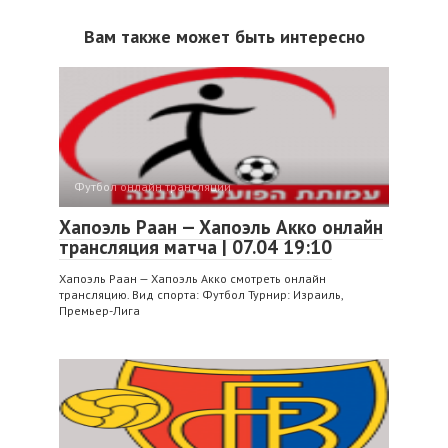
Вам также может быть интересно
Футбол онлайн трансляции
Хапоэль Раан — Хапоэль Акко онлайн
трансляция матча | 07.04 19:10
Хапоэль Раан — Хапоэль Акко смотреть онлайн
трансляцию. Вид спорта: Футбол Турнир: Израиль,
Премьер-Лига