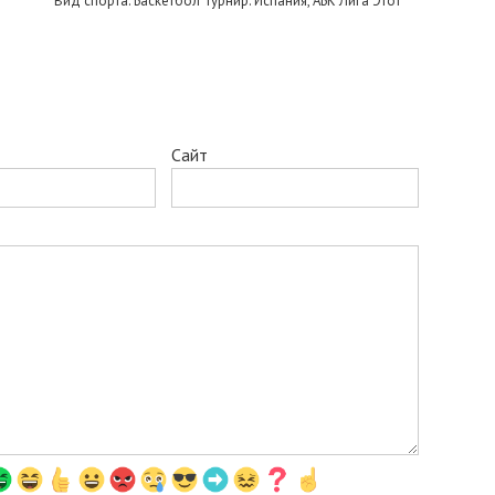
Вид спорта: Баскетбол Турнир: Испания, АБК Лига Этот
Сайт