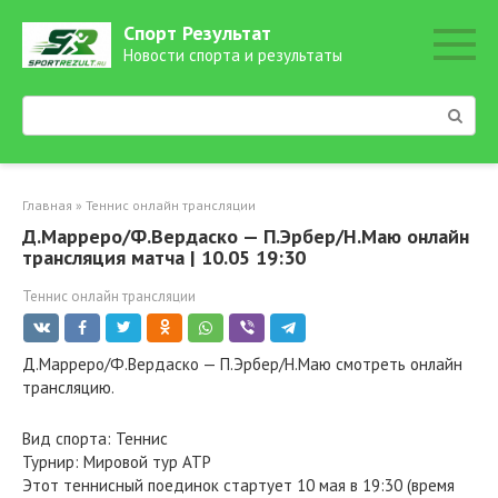
Перейти
Спорт Результат
к
Новости спорта и результаты
контенту
Поиск:
Главная
»
Теннис онлайн трансляции
Д.Марреро/Ф.Вердаско — П.Эрбер/Н.Маю онлайн
трансляция матча | 10.05 19:30
Теннис онлайн трансляции
Д.Марреро/Ф.Вердаско — П.Эрбер/Н.Маю смотреть онлайн
трансляцию.
Вид спорта: Теннис
Турнир: Мировой тур ATP
Этот теннисный поединок стартует 10 мая в 19:30 (время