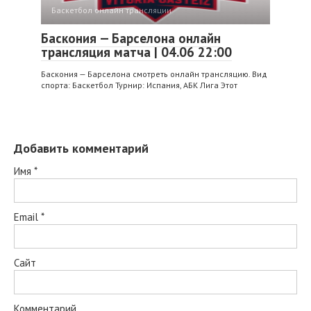
Баскетбол онлайн трансляции
Баскония — Барселона онлайн
трансляция матча | 04.06 22:00
Баскония — Барселона смотреть онлайн трансляцию. Вид
спорта: Баскетбол Турнир: Испания, АБК Лига Этот
Добавить комментарий
Имя
*
Email
*
Сайт
Комментарий