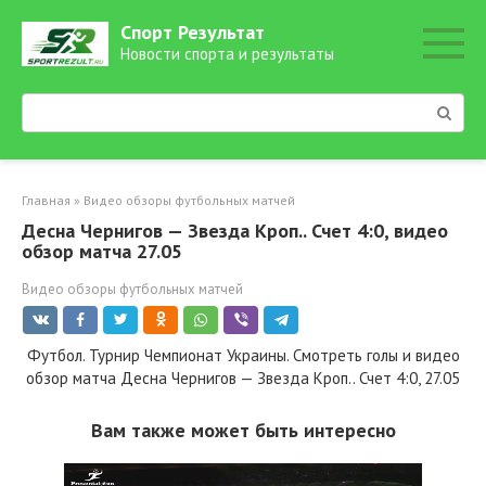
Перейти
Спорт Результат
к
Новости спорта и результаты
контенту
Поиск:
Главная
»
Видео обзоры футбольных матчей
Десна Чернигов — Звезда Кроп.. Счет 4:0, видео
обзор матча 27.05
Видео обзоры футбольных матчей
Футбол. Турнир Чемпионат Украины. Смотреть голы и видео
обзор матча Десна Чернигов — Звезда Кроп.. Счет 4:0, 27.05
Вам также может быть интересно