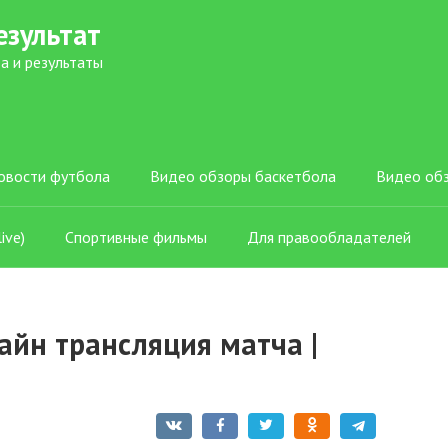
езультат
а и результаты
овости футбола
Видео обзоры баскетбола
Видео об
ive)
Спортивные фильмы
Для правообладателей
айн трансляция матча |