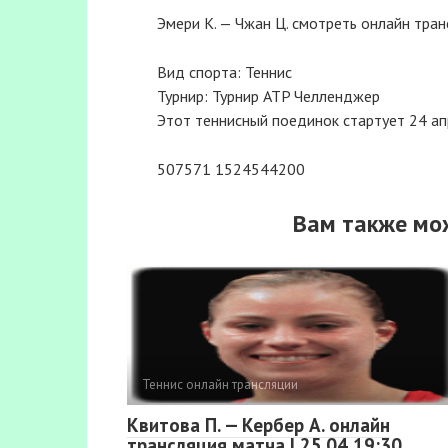
Эмери К. — Чжан Ц. смотреть онлайн тран
Вид спорта: Теннис
Турнир: Турнир ATP Челленджер
Этот теннисный поединок стартует 24 апр
507571 1524544200
Вам также мо
Теннис онлайн трансляции
Квитова П. — Кербер А. онлайн
трансляция матча | 25.04 19:30