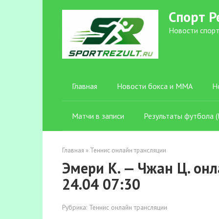
Перейти
Спорт Р
к
контенту
Новости спорт
Главная
Новости бокса и ММА
Н
Матчи в записи
Результаты футбола (l
Главная
»
Теннис онлайн трансляции
Эмери К. — Чжан Ц. онл
24.04 07:30
Рубрика:
Теннис онлайн трансляции