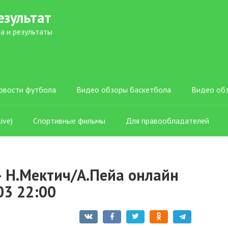
езультат
а и результаты
овости футбола
Видео обзоры баскетбола
Видео об
ive)
Спортивные фильмы
Для правообладателей
 Н.Мектич/А.Пейа онлайн
03 22:00