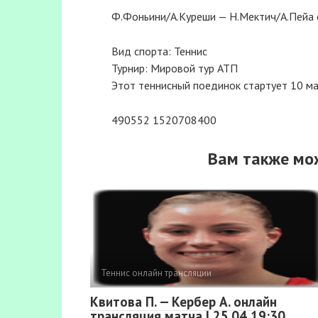
Ф.Фоньини/А.Куреши — Н.Мектич/А.Пейа 
Вид спорта: Теннис
Турнир: Мировой тур АТП
Этот теннисный поединок стартует 10 ма
490552 1520708400
Вам также мо
Теннис онлайн трансляции
Квитова П. — Кербер А. онлайн
трансляция матча | 25.04 19:30