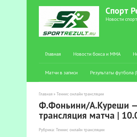
Перейти
Спорт Р
к
контенту
Новости спорт
Главная
Новости бокса и ММА
Н
Матчи в записи
Результаты футбола (l
Главная
»
Теннис онлайн трансляции
Ф.Фоньини/А.Куреши —
трансляция матча | 10.
Рубрика:
Теннис онлайн трансляции