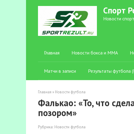
Перейти
Спорт Р
к
контенту
Новости спорт
Главная
Новости бокса и ММА
Н
Матчи в записи
Результаты футбола (l
Главная
»
Новости футбола
Фалькао: «То, что сдел
позором»
Рубрика:
Новости футбола