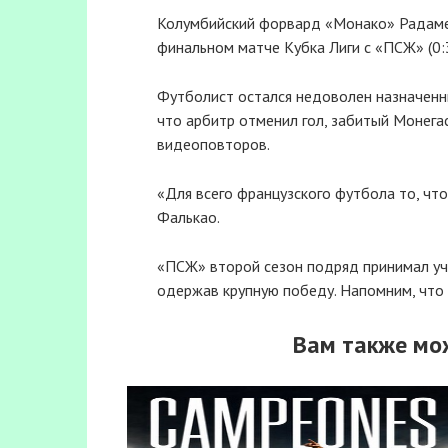
Колумбийский форвард «Монако» Радамел
финальном матче Кубка Лиги с «ПСЖ» (0:3
Футболист остался недоволен назначенны
что арбитр отменил гол, забитый Монега
видеоповторов.
«Для всего французского футбола то, что
Фалькао.
«ПСЖ» второй сезон подряд принимал уча
одержав крупную победу. Напомним, что 
Вам также мо