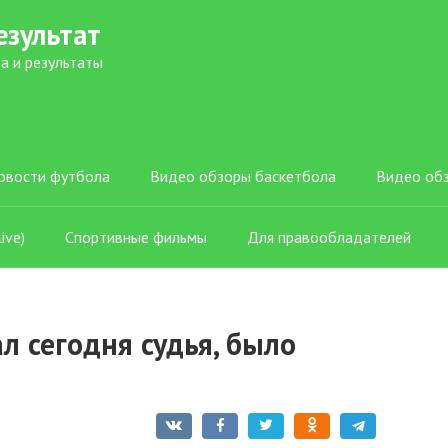
езультат
а и результаты
овости футбола
Видео обзоры баскетбола
Видео об
ive)
Спортивные фильмы
Для правообладателей
ал сегодня судья, было