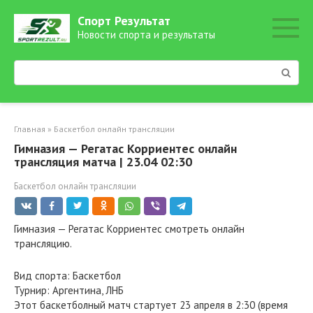
Перейти
Спорт Результат
к
Новости спорта и результаты
контенту
Поиск:
Главная
»
Баскетбол онлайн трансляции
Гимназия — Регатас Корриентес онлайн
трансляция матча | 23.04 02:30
Баскетбол онлайн трансляции
Гимназия — Регатас Корриентес смотреть онлайн
трансляцию.
Вид спорта: Баскетбол
Турнир: Аргентина, ЛНБ
Этот баскетболный матч стартует 23 апреля в 2:30 (время