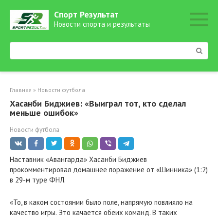
Перейти
Спорт Результат
к
Новости спорта и результаты
контенту
Поиск:
Главная
»
Новости футбола
Хасанби Биджиев: «Выиграл тот, кто сделал
меньше ошибок»
Новости футбола
Наставник «Авангарда» Хасанби Биджиев
прокомментировал домашнее поражение от «Шинника» (1:2)
в 29-м туре ФНЛ.
«То, в каком состоянии было поле, напрямую повлияло на
качество игры. Это качается обеих команд. В таких