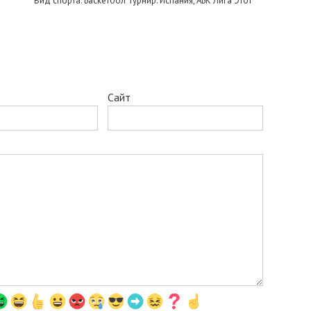
Вид спорта: Баскетбол Турнир: Испания, АБК Лига Этот
Сайт