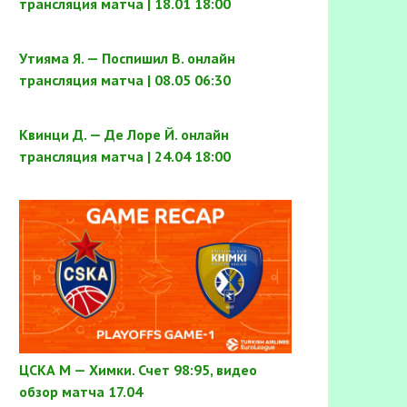
трансляция матча | 18.01 18:00
Утияма Я. — Поспишил В. онлайн
трансляция матча | 08.05 06:30
Квинци Д. — Де Лоре Й. онлайн
трансляция матча | 24.04 18:00
ЦСКА М — Химки. Счет 98:95, видео
обзор матча 17.04