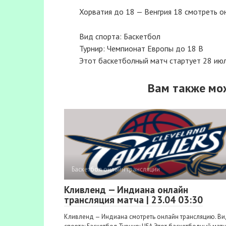
Хорватия до 18 — Венгрия 18 смотреть о
Вид спорта: Баскетбол
Турнир: Чемпионат Европы до 18 B
Этот баскетболный матч стартует 28 июл
Вам также мо
Баскетбол онлайн трансляции
Кливленд — Индиана онлайн
трансляция матча | 23.04 03:30
Кливленд — Индиана смотреть онлайн трансляцию. В