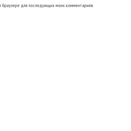
том браузере для последующих моих комментариев.