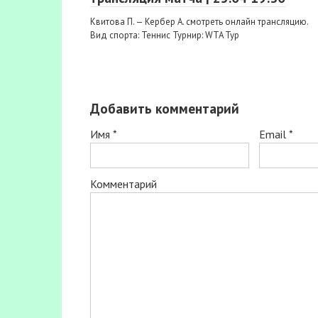
Квитова П. — Кербер А. смотреть онлайн трансляцию.
Вид спорта: Теннис Турнир: WTA Тур
Добавить комментарий
Имя
*
Email
*
Комментарий