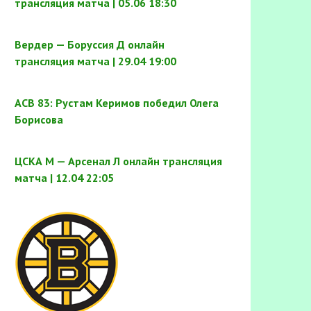
трансляция матча | 05.06 18:30
Вердер — Боруссия Д онлайн
трансляция матча | 29.04 19:00
ACB 83: Рустам Керимов победил Олега
Борисова
ЦСКА М — Арсенал Л онлайн трансляция
матча | 12.04 22:05