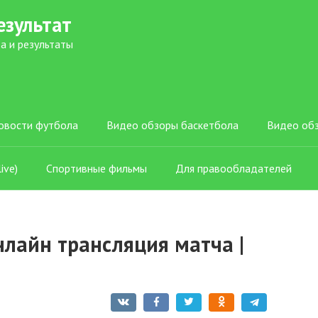
езультат
а и результаты
овости футбола
Видео обзоры баскетбола
Видео об
ive)
Спортивные фильмы
Для правообладателей
онлайн трансляция матча |