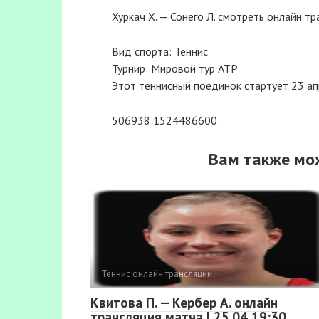
Хуркач Х. — Сонего Л. смотреть онлайн тр
Вид спорта: Теннис
Турнир: Мировой тур ATP
Этот теннисный поединок стартует 23 апр
506938 1524486600
Вам также мо
Теннис онлайн трансляции
Квитова П. — Кербер А. онлайн
трансляция матча | 25.04 19:30