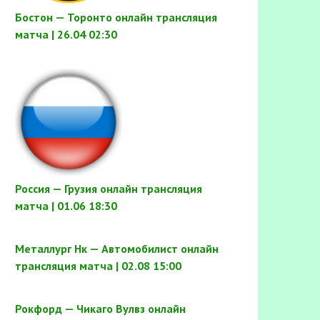
Бостон — Торонто онлайн трансляция
матча | 26.04 02:30
Россия — Грузия онлайн трансляция
матча | 01.06 18:30
Металлург Нк — Автомобилист онлайн
трансляция матча | 02.08 15:00
Рокфорд — Чикаго Вулвз онлайн