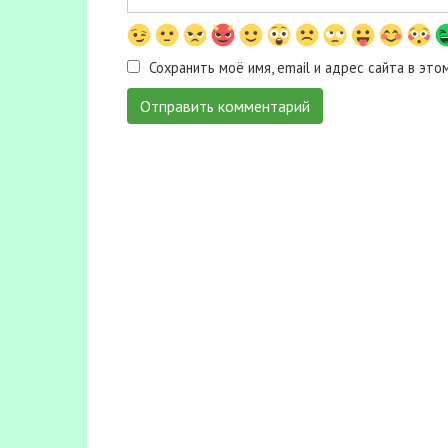
Сохранить моё имя, email и адрес сайта в э