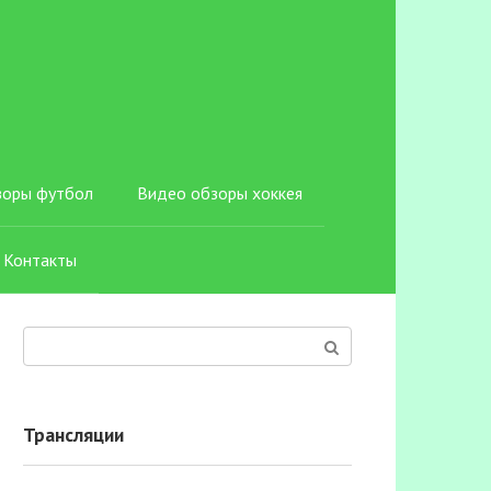
зоры футбол
Видео обзоры хоккея
Контакты
Поиск:
Трансляции