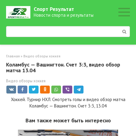
Перейти
Спорт Результат
к
Новости спорта и результаты
контенту
Поиск:
Главная
»
Видео обзоры хоккея
Коламбус — Вашингтон. Счет 3:3, видео обзор
матча 13.04
Видео обзоры хоккея
Хоккей. Турнир НХЛ. Смотреть голы и видео обзор матча
Коламбус — Вашингтон. Счет 3:3, 13.04
Вам также может быть интересно