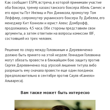
Как сообщает ESPN, встреча, в которой принимали участие
оба боксера, тренер казахстанского боксера Абель Санчес и
его юристы Пэт Инглиш и Рон Диникола, промоутер Том
Лёффлер, сопромоутер украинского боксера Лу Дибелла, его
менеджер Кит Конноли и юрист Алекс Домброфф,
продолжалась 4,5 часа. Обе стороны представили свои
аргументы, а затем ответили на вопросы комиссии IBF,
состоявшей из трех человек.
Решение по спору между Головкиным и Деревянченко
должно быть принято на этой неделе. Геннадия Головкина
могут обязать провести в ближайшем бою защиту против
Сергея Деревянченко под угрозой лишения титула либо
разрешить ему сначала провести еще один поединок
(предположительно в сентябре против Сауля «Канело»
Альвареса).
Вам также может быть интересно