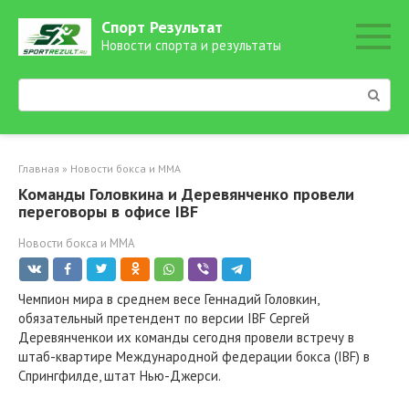
Перейти
Спорт Результат
к
Новости спорта и результаты
контенту
Поиск:
Главная
»
Новости бокса и ММА
Команды Головкина и Деревянченко провели
переговоры в офисе IBF
Новости бокса и ММА
Чемпион мира в среднем весе Геннадий Головкин,
обязательный претендент по версии IBF Сергей
Деревянченкои их команды сегодня провели встречу в
штаб-квартире Международной федерации бокса (IBF) в
Спрингфилде, штат Нью-Джерси.