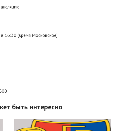
ансляцию.
в 16:30 (время Московское).
600
жет быть интересно