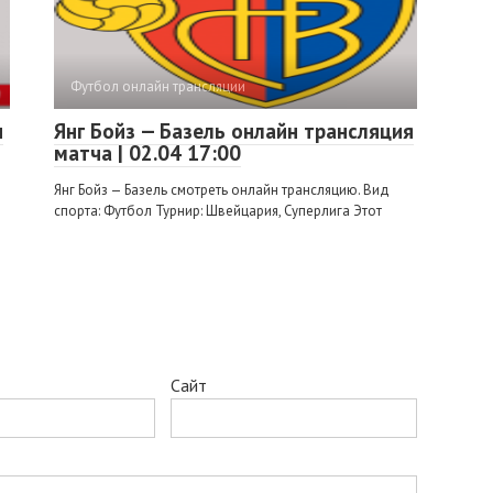
Футбол онлайн трансляции
н
Янг Бойз — Базель онлайн трансляция
матча | 02.04 17:00
Янг Бойз — Базель смотреть онлайн трансляцию. Вид
спорта: Футбол Турнир: Швейцария, Суперлига Этот
Сайт