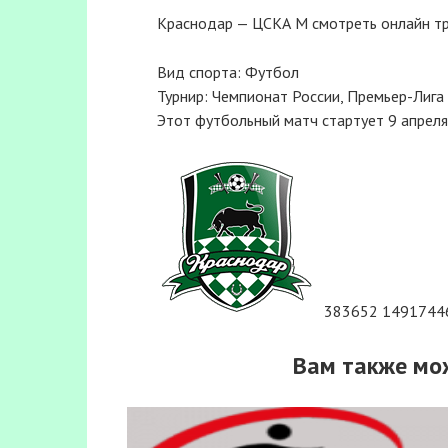
Краснодар — ЦСКА М смотреть онлайн тр
Вид спорта: Футбол
Турнир: Чемпионат России, Премьер-Лига
Этот футбольный матч стартует 9 апреля 
383652 1491744
Вам также мо