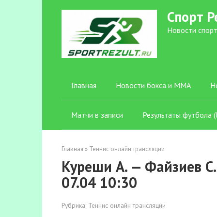
Перейти
Спорт Р
к
контенту
Новости спорт
Главная
Новости бокса и ММА
Н
Матчи в записи
Результаты футбола (l
Главная
»
Теннис онлайн трансляции
Куреши А. — Файзиев С.
07.04 10:30
Рубрика:
Теннис онлайн трансляции