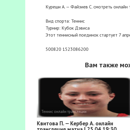
Куреши А. — Файзиев С. смотреть онлайн 
Вид спорта: Теннис
Турнир: Кубок Дэвиса
Этот теннисный поединок стартует 7 апре
500820 1523086200
Вам также мо
Теннис онлайн трансляции
Квитова П. — Кербер А. онлайн
трансляция матча | 25.04 19:30