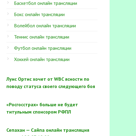
Баскетбол онлайн трансляции
Бокс онлайн трансляции
Волейбол онлайн трансляции
Теннис онлайн трансляции
Футбол онлайн трансляции
Хоккей онлайн трансляции
Луис Ортис хочет от WBC ясности по
поводу статуса своего следующего боя
«Росгосстрах» больше не будет
титульным спонсором РФПЛ
Сепахан — Сайпа онлайн трансляция