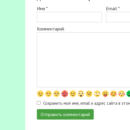
Имя
*
Email
*
Комментарий
Сохранить моё имя, email и адрес сайта в э