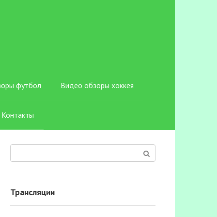
зоры футбол
Видео обзоры хоккея
Контакты
Поиск:
Трансляции