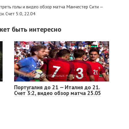
отреть голы и видео обзор матча Манчестер Сити —
и. Счет 5:0, 22.04
жет быть интересно
Видео обзоры футбольных матчей
Португалия до 21 — Италия до 21.
Счет 3:2, видео обзор матча 25.05