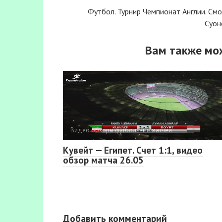
Футбол. Турнир Чемпионат Англии. См
Суонс
Вам также мо
Видео обзоры футбольных матчей
Кувейт — Египет. Счет 1:1, видео
обзор матча 26.05
Добавить комментарий