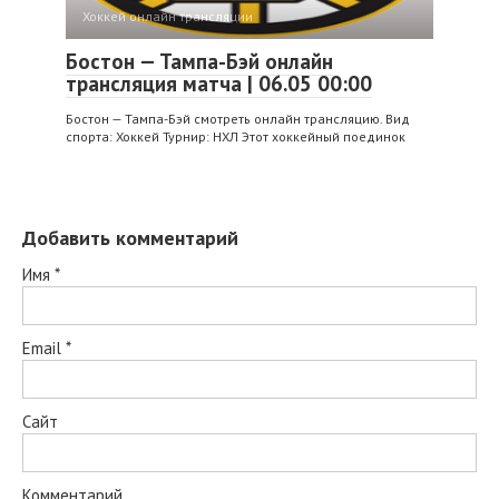
Хоккей онлайн трансляции
Бостон — Тампа-Бэй онлайн
трансляция матча | 06.05 00:00
Бостон — Тампа-Бэй смотреть онлайн трансляцию. Вид
спорта: Хоккей Турнир: НХЛ Этот хоккейный поединок
Добавить комментарий
Имя
*
Email
*
Сайт
Комментарий