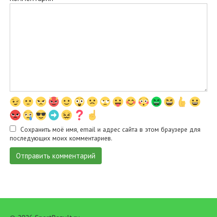
Сохранить моё имя, email и адрес сайта в этом браузере для
последующих моих комментариев.