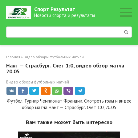
Перейти
Спорт Результат
к
Новости спорта и результаты
контенту
Поиск:
Главная
»
Видео обзоры футбольных матчей
Нант — Страсбург. Счет 1:0, видео обзор матча
20.05
Видео обзоры футбольных матчей
Футбол. Турнир Чемпионат Франции. Смотреть голы и видео
обзор матча Нант — Страсбург. Счет 1:0, 20.05
Вам также может быть интересно