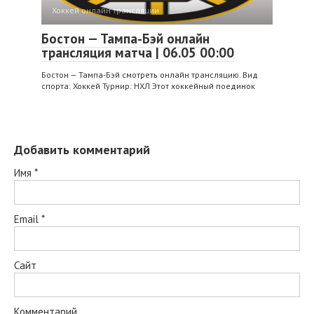
Хоккей онлайн трансляции
Бостон — Тампа-Бэй онлайн
трансляция матча | 06.05 00:00
Бостон — Тампа-Бэй смотреть онлайн трансляцию. Вид
спорта: Хоккей Турнир: НХЛ Этот хоккейный поединок
Добавить комментарий
Имя
*
Email
*
Сайт
Комментарий