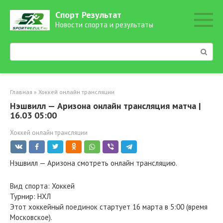
Перейти
Спорт Результат
к
Новости спорта и результаты
контенту
Поиск:
Главная
»
Хоккей онлайн трансляции
Нэшвилл — Аризона онлайн трансляция матча |
16.03 05:00
Хоккей онлайн трансляции
Нэшвилл — Аризона смотреть онлайн трансляцию.
Вид спорта: Хоккей
Турнир: НХЛ
Этот хоккейный поединок стартует 16 марта в 5:00 (время
Московское).