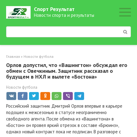
Перейти
Спорт Результат
к
Новости спорта и результаты
контенту
Поиск:
Главная
»
Новости футбола
Орлов допустил, что «Вашингтон» обсуждал его
обмен с Овечкиным. Защитник рассказал о
будущем в НХЛ и вылете «Бостона»
Новости футбола
Российский защитник Дмитрий Орлов впервые в карьере
подошел к межсезонью в статусе неограниченно
свободного агента. После обмена из «Вашингтона» в
«Бостон» он провел яркий отрезок в составе «Брюинз»,
однако новый контракт пока не подписан. В разговоре с