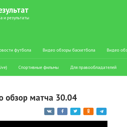
езультат
а и результаты
овости футбола
Видео обзоры баскетбола
Видео об
ive)
Спортивные фильмы
Для правообладателей
о обзор матча 30.04