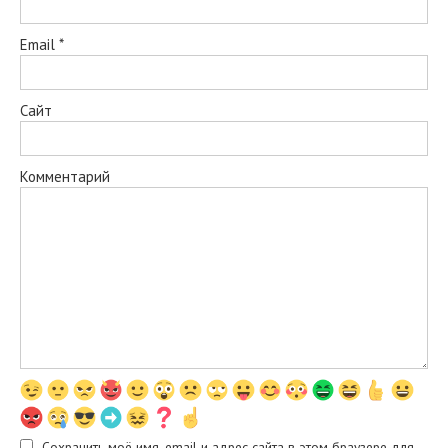
Email
*
Сайт
Комментарий
Сохранить моё имя, email и адрес сайта в этом браузере для