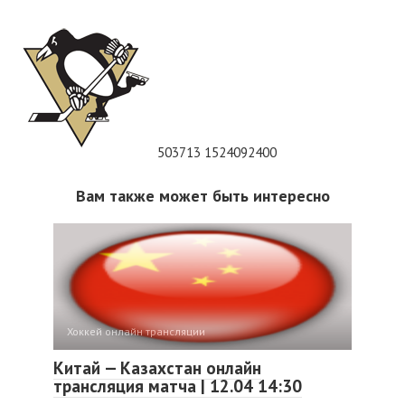
503713 1524092400
Вам также может быть интересно
Хоккей онлайн трансляции
Китай — Казахстан онлайн
трансляция матча | 12.04 14:30