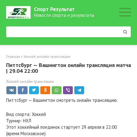
Перейти
Спорт Результат
к
Новости спорта и результаты
контенту
Поиск:
Главная
»
Хоккей онлайн трансляции
Питтсбург — Вашингтон онлайн трансляция матча
| 29.04 22:00
Хоккей онлайн трансляции
Питтсбург — Вашингтон смотреть онлайн трансляцию.
Вид спорта: Хоккей
Турнир: НХЛ
Этот хоккейный поединок стартует 29 апреля в 22:00
(время Московское).