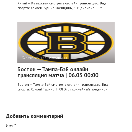
Китай — Казахстан смотреть онлайн трансляцию. Вид
спорта: Хоккей Турнир: Женщины, 1-й дивизион ЧМ
Хоккей онлайн трансляции
Бостон — Тампа-Бэй онлайн
трансляция матча | 06.05 00:00
Бостон — Тампа-Бэй смотреть онлайн трансляцию. Вид
спорта: Хоккей Турнир: НХЛ Этот хоккейный поединок
Добавить комментарий
Имя
*