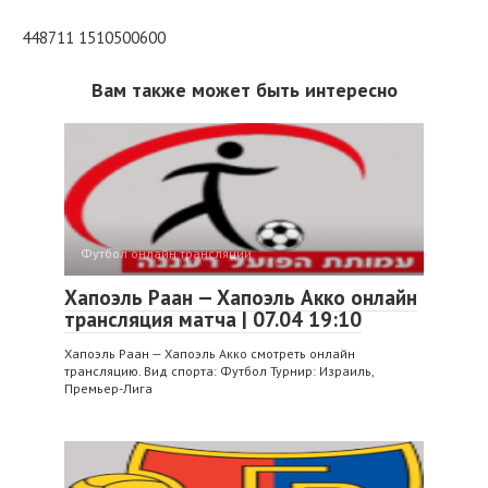
448711 1510500600
Вам также может быть интересно
Футбол онлайн трансляции
Хапоэль Раан — Хапоэль Акко онлайн
трансляция матча | 07.04 19:10
Хапоэль Раан — Хапоэль Акко смотреть онлайн
трансляцию. Вид спорта: Футбол Турнир: Израиль,
Премьер-Лига