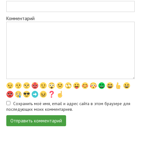
Комментарий
Сохранить моё имя, email и адрес сайта в этом браузере для
последующих моих комментариев.