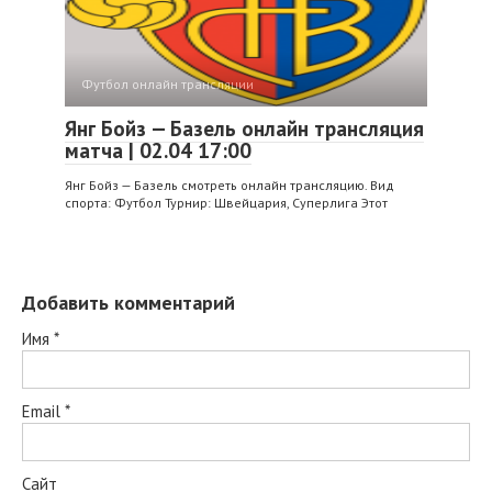
Футбол онлайн трансляции
Янг Бойз — Базель онлайн трансляция
матча | 02.04 17:00
Янг Бойз — Базель смотреть онлайн трансляцию. Вид
спорта: Футбол Турнир: Швейцария, Суперлига Этот
Добавить комментарий
Имя
*
Email
*
Сайт