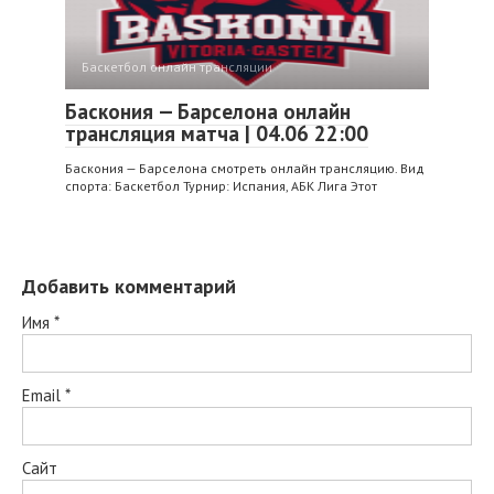
Баскетбол онлайн трансляции
Баскония — Барселона онлайн
трансляция матча | 04.06 22:00
Баскония — Барселона смотреть онлайн трансляцию. Вид
спорта: Баскетбол Турнир: Испания, АБК Лига Этот
Добавить комментарий
Имя
*
Email
*
Сайт