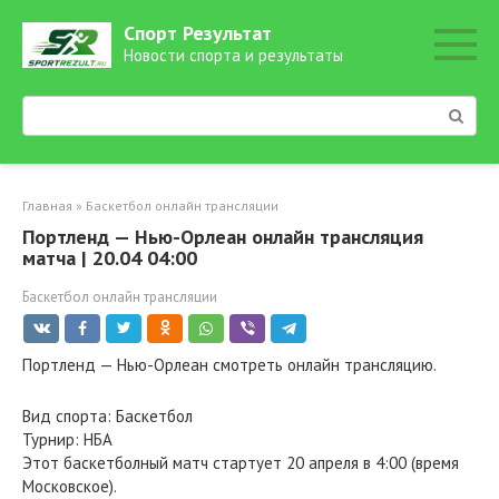
Перейти
Спорт Результат
к
Новости спорта и результаты
контенту
Поиск:
Главная
»
Баскетбол онлайн трансляции
Портленд — Нью-Орлеан онлайн трансляция
матча | 20.04 04:00
Баскетбол онлайн трансляции
Портленд — Нью-Орлеан смотреть онлайн трансляцию.
Вид спорта: Баскетбол
Турнир: НБА
Этот баскетболный матч стартует 20 апреля в 4:00 (время
Московское).