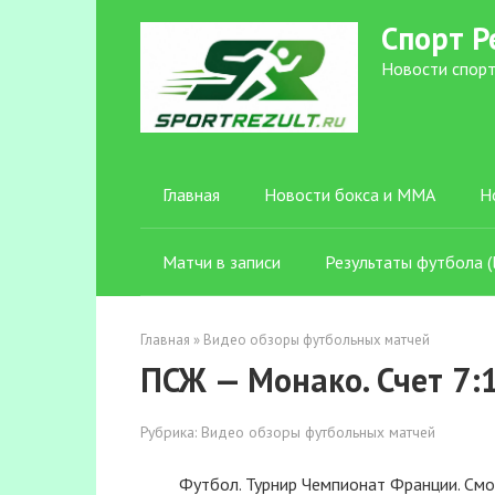
Перейти
Спорт Р
к
контенту
Новости спорт
Главная
Новости бокса и ММА
Н
Матчи в записи
Результаты футбола (l
Главная
»
Видео обзоры футбольных матчей
ПСЖ — Монако. Счет 7:1
Рубрика:
Видео обзоры футбольных матчей
Футбол. Турнир Чемпионат Франции. Смо