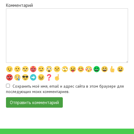
Комментарий
Сохранить моё имя, email и адрес сайта в этом браузере для
последующих моих комментариев.