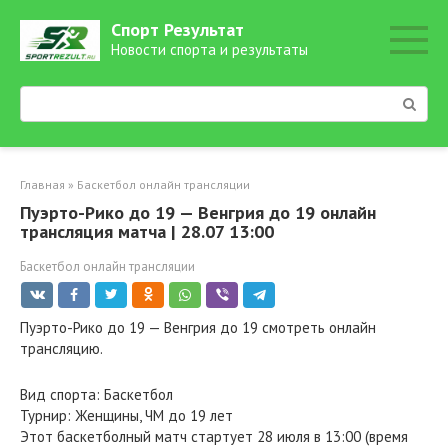
Перейти
Спорт Результат
к
Новости спорта и результаты
контенту
Поиск:
Главная
»
Баскетбол онлайн трансляции
Пуэрто-Рико до 19 — Венгрия до 19 онлайн
трансляция матча | 28.07 13:00
Баскетбол онлайн трансляции
Пуэрто-Рико до 19 — Венгрия до 19 смотреть онлайн
трансляцию.
Вид спорта: Баскетбол
Турнир: Женщины, ЧМ до 19 лет
Этот баскетболный матч стартует 28 июля в 13:00 (время