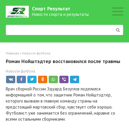
Перейти
Спорт Результат
к
Новости спорта и результаты
контенту
Поиск:
Главная
»
Новости футбола
Роман Нойштэдтер восстановился после травмы
Новости футбола
Врач сборной России Эдуард Безуглов поделился
информацией о том, что защитник Роман Нойштэдтер,
которого вызвали в главную команду страны на
предстоящий мартовский сбор, чувствует себя хорошо.
Футболист уже занимается без ограничений, наравне со
всеми остальными сборниками.