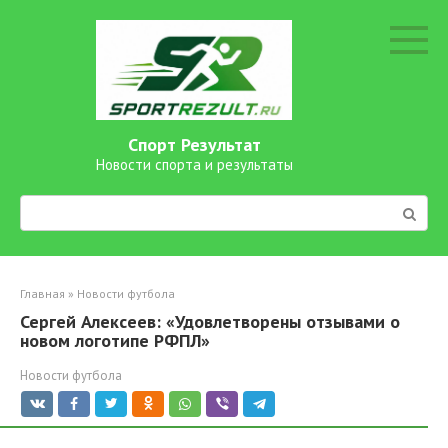
Перейти
к
контенту
Спорт Результат
Новости спорта и результаты
Поиск:
Главная
»
Новости футбола
Сергей Алексеев: «Удовлетворены отзывами о
новом логотипе РФПЛ»
Новости футбола