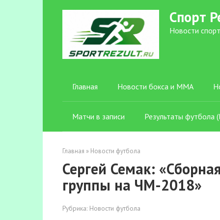
Перейти
Спорт Р
к
контенту
Новости спорт
Главная
Новости бокса и ММА
Н
Матчи в записи
Результаты футбола (l
Главная
»
Новости футбола
Сергей Семак: «Сборна
группы на ЧМ-2018»
Рубрика:
Новости футбола