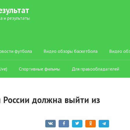
езультат
а и результаты
овости футбола
Видео обзоры баскетбола
Видео об
ive)
Спортивные фильмы
Для правообладателей
я России должна выйти из