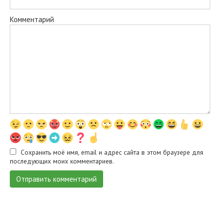
Комментарий
Сохранить моё имя, email и адрес сайта в этом браузере для
последующих моих комментариев.