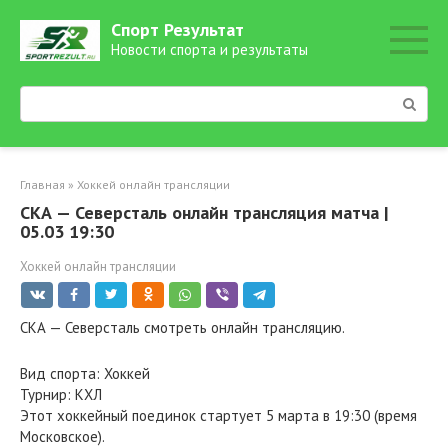
Перейти
Спорт Результат
к
Новости спорта и результаты
контенту
Поиск:
Главная
»
Хоккей онлайн трансляции
СКА — Северсталь онлайн трансляция матча |
05.03 19:30
Хоккей онлайн трансляции
СКА — Северсталь смотреть онлайн трансляцию.
Вид спорта: Хоккей
Турнир: КХЛ
Этот хоккейный поединок стартует 5 марта в 19:30 (время
Московское).