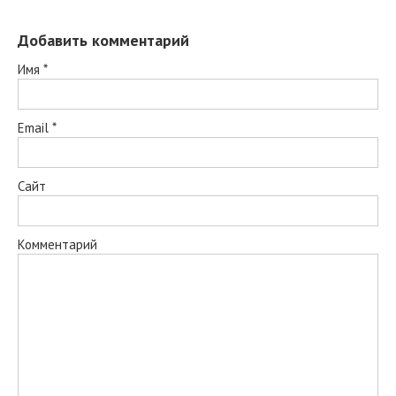
Добавить комментарий
Имя
*
Email
*
Сайт
Комментарий